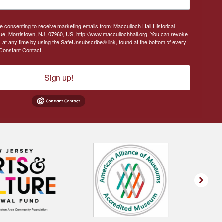
re consenting to receive marketing emails from: Macculloch Hall Historical
, Morristown, NJ, 07960, US, http://www.maccullochhall.org. You can revoke
 at any time by using the SafeUnsubscribe® link, found at the bottom of every
Constant Contact.
Sign up!