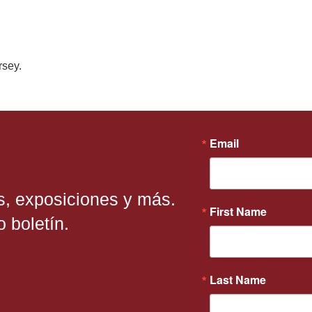
rsey.
Email
s, exposiciones y más.
First Name
 boletín.
Last Name