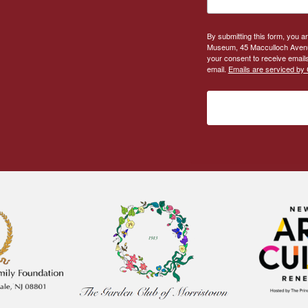
By submitting this form, you a
Museum, 45 Macculloch Avenue
your consent to receive emails
email.
Emails are serviced by 